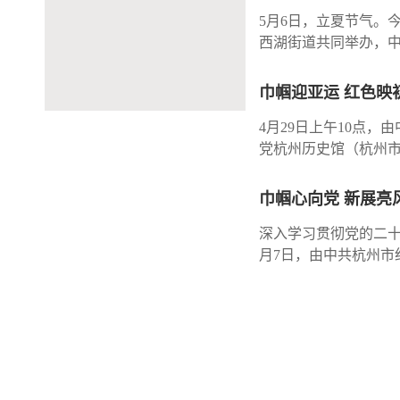
5月6日，立夏节气。
西湖街道共同举办，中
源自宋代的立夏传统
巾帼迎亚运 红色映初
4月29日上午10点
党杭州历史馆（杭州市方志馆）宣教班参与组
色非遗项目相结合，
二级巡视员章雪峰致
巾帼心向党 新展亮
深入学习贯彻党的二
月7日，由中共杭州
馆（杭州市方志馆）宣